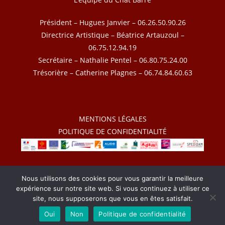
Président – Hugues Janvier – 06.26.50.90.26
Directrice Artistique – Béatrice Artauzoul –
06.75.12.94.19
Secrétaire – Nathalie Pentel – 06.80.75.24.00
Trésorière – Catherine Plagnes – 06.74.84.60.63
MENTIONS LÉGALES
POLITIQUE DE CONFIDENTIALITÉ
2026 – Le Chat Barré – Tous droits réservés
Nous utilisons des cookies pour vous garantir la meilleure
expérience sur notre site web. Si vous continuez à utiliser ce
site, nous supposerons que vous en êtes satisfait.
Oui
Non
Politique de confidentialité